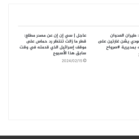
 طيران العدوان
عاجل | سي إن إن عن مصدر مطلع:
عودي يشن غارتين على
قطر ما زالت تنتظر رد حماس على
 بمديرية #صرواح
موقف إسرائيل الذي قدمته في وقت
سابق هذا الأسبوع
2024/02/15