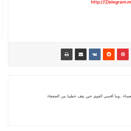
http://ⓣelegram.m
بينتيريست
مشاركة عبر البريد
طباعة
عساء ..وما أقسي القوي حين يقف خطيبا بين الضعفاء