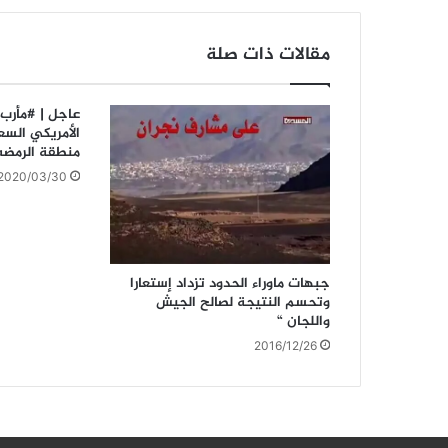
مقالات ذات صلة
عاجل | #مأرب:
الأمريكي الس
منطقة الرمضه
2020/03/30
جبهات ماوراء الحدود تزداد إستعارا
وتحسم النتيجة لصالح الجيش
واللجان “
2016/12/26