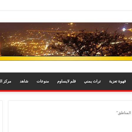
قهوة تعزية
تراث يمني
قلم لايساوم
منوعات
شاهد
مركز ا
المناطق”