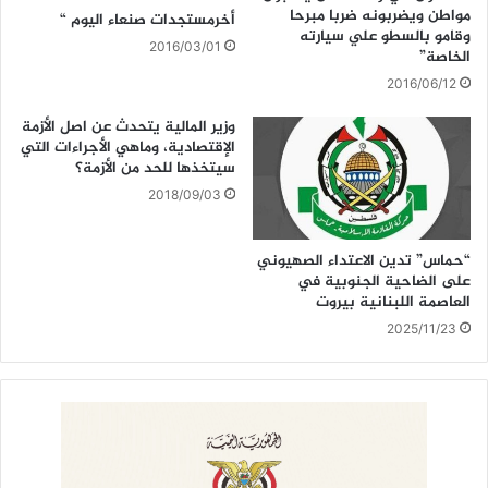
مواطن ويضربونه ضربا مبرحا
أخرمستجدات صنعاء اليوم “
وقامو بالسطو علي سيارته
2016/03/01
الخاصة”
2016/06/12
وزير المالية يتحدث عن اصل الأزمة
الإقتصادية، وماهي الأجراءات التي
سيتخذها للحد من الأزمة؟
2018/09/03
“حماس” تدين الاعتداء الصهيوني
على الضاحية الجنوبية في
العاصمة اللبنانية بيروت
2025/11/23