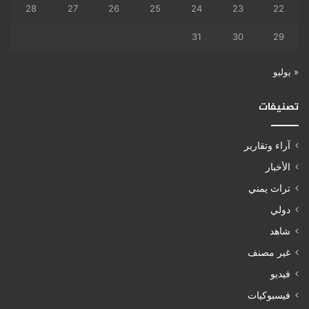
28
27
26
25
24
23
22
31
30
29
« يوليو
تصنيفات
آراء وتقارير
الأخبار
تراث يمني
دولي
شاهد
غير مصنف
فيديو
فيسبوكيات