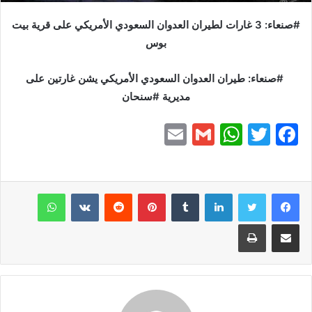
#صنعاء: 3 غارات لطيران العدوان السعودي الأمريكي على قرية بيت
بوس
#صنعاء: طيران العدوان السعودي الأمريكي يشن غارتين على
مديرية #سنحان
E
G
W
T
F
m
m
h
w
a
ai
ai
at
itt
c
e
er
s
l
لينكدإن
l
بينتيريست
واتساب
A
b
مشاركة عبر البريد
طباعة
p
o
p
o
k