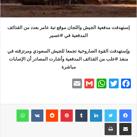
إستهدفت مدفعية الجيش واللجان موقع تبة عامر بعدد من القذائف
المدفعية في #عسير
وإستهدفت القوة الصاروخية تجمعا للجيش السعودي ومرتزقته في
منفذ #علب من القذائف المدفعية وأشارت المصادر أن الإصابات
مباشرة
E
G
W
T
F
m
m
h
w
a
ai
ai
at
itt
c
e
er
s
l
لينكدإن
l
بينتيريست
واتساب
A
b
مشاركة عبر البريد
طباعة
p
o