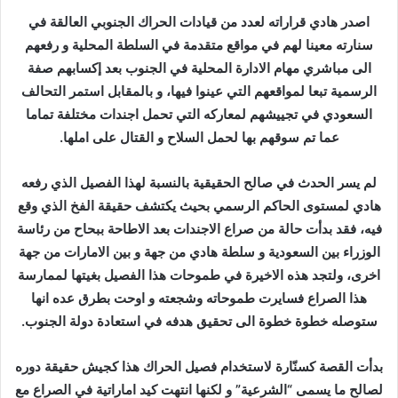
اصدر هادي قراراته لعدد من قيادات الحراك الجنوبي العالقة في
سنارته معينا لهم في مواقع متقدمة في السلطة المحلية و رفعهم
الى مباشري مهام الادارة المحلية في الجنوب بعد إكسابهم صفة
الرسمية تبعا لمواقعهم التي عينوا فيها، و بالمقابل استمر التحالف
السعودي في تجييشهم لمعاركه التي تحمل اجندات مختلفة تماما
عما تم سوقهم بها لحمل السلاح و القتال على املها.
لم يسر الحدث في صالح الحقيقية بالنسبة لهذا الفصيل الذي رفعه
هادي لمستوى الحاكم الرسمي بحيث يكتشف حقيقة الفخ الذي وقع
فيه، فقد بدأت حالة من صراع الاجندات بعد الاطاحة ببحاح من رئاسة
الوزراء بين السعودية و سلطة هادي من جهة و بين الامارات من جهة
اخرى، ولتجد هذه الاخيرة في طموحات هذا الفصيل بغيتها لممارسة
هذا الصراع فسايرت طموحاته وشجعته و اوحت بطرق عده انها
ستوصله خطوة خطوة الى تحقيق هدفه في استعادة دولة الجنوب.
بدأت القصة كسنّارة لاستخدام فصيل الحراك هذا كجيش حقيقة دوره
لصالح ما يسمى “الشرعية” و لكنها انتهت كيد اماراتية في الصراع مع