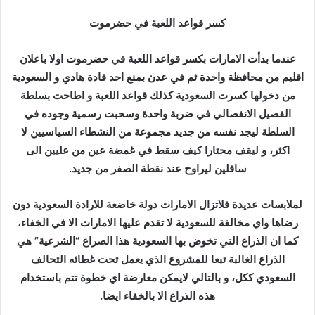
كسر قواعد اللعبة في حضرموت
عندما بدأت الامارات بكسر قواعد اللعبة في حضرموت اولا باعلان
اقليم من محافظة واحدة ثم في عدن بمنع احد قادة هادي و السعودية
من دخولها كسرت السعودية كذلك قواعد اللعبة و اطاحت بسلطة
الفصيل الانفصالي في ضربة واحدة وسحبت رسمية وجوده في
السلطة ليجد نفسه من جديد مجموعة من النشطاء السياسيين لا
اكثر، و ليقف محتارا كيف سقط في غمضة عين من عليين الى
سافلين ليراوح عند نقطة الصفر من جديد.
لملابسات عديدة فلاتزال الامارات دولة خاضعة للارادة السعودية دون
رضاها واي مخالفة للسعودية لا تقدم عليها الامارات الا في الخفاء،
كما ان الذراع التي تخوض بها السعودية هذا الصراع “الشرعية” هي
الذراع الغالبة تبعا للمشروع الذي يعمل تحت غطائه التحالف
السعودي ككل، و بالتالي لايمكن معارضة اي خطوة تتم باستخدام
هذه الذراع الا بالخفاء ايضا.