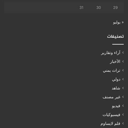
31
30
29
« يوليو
تصنيفات
آراء وتقارير
الأخبار
تراث يمني
دولي
شاهد
غير مصنف
فيديو
فيسبوكيات
قلم لايساوم