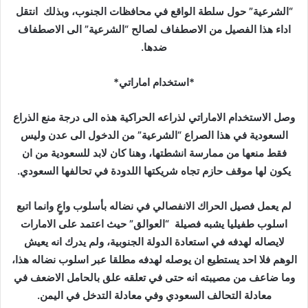
“الشرعية” حول سلطة الواقع في محافظات الجنوب، وبذلك انتقل
اداء هذا الفصيل من الاصطفاف لصالح “الشرعية” الى الاصطفاف
ضدها.
*استخدام اماراتي*
وصل الاستخدام الاماراتي لذراعه الحراكية هذه الى درجة منع الذراع
السعودية في هذا الصراع “الشرعية” من الدخول الى عدن وليس
فقط منعها من ممارسة انشطتها، وهنا كان لابد للسعودية من ان
يكون لها موقف حازم تجاه شريكتها اللدودة في تحالفها السعودي.
لم يعمل فصيل الحراك الانفصالي في نضاله بأسلوب واعٍ وانما اتبع
اسلوب طفيليا يشبه فصيلة “العوالق” حيث اعتمد على الامارات
لايصاله لهدفه في استعادة الدولة الجنوبية، ولم يدرك انه يعيش
الوهم فلا احد يستطيع ان يوصله لهدفه مطلقا عبر اسلوب نضاله هذا،
وما ضاعف من مصيبته انه حتى في تعلقه علق بالحامل الاضعف في
معادلة التحالف السعودي وفي معادلة التدخل في اليمن.