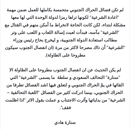
لم تكن فصائل الحراك الجنوبي متحمسة بكاملها للعمل ضمن مهمة
“اعادة الشرعية” لكونها تراها رمزا لدولة الوحدة التي لها معها
مشكلة ابتداء، لكن كانت الحاجة لانخراط ما أمكن منهم في القتال مع
“الشرعية” مآسه، فبدأت لعبت إسالة اللعاب و اللعب على وتر
مطالب استعادة الدولة الجنوبية، و ليخرج بحاح رئيس وزراء
“الشرعية” أن ذاك مصرحا لاكثر من مرة (ان انفصال الجنوب سيكون
مطروحا على الطاولة).
لم يكن الحديث عن ان انفصال الجنوب مطروحا على الطاولة الا
“سنارة” التحالف السعودي و سلطة ما يسمى “الشرعية” التي
القائها في يمّ الحراك الجنوبي و لتعلق فيها اشد الفصائل تطرفا من
الحراك الجنوبي، بينما ادركت كثير من الفصائل “اللعبة التحالفية –
الشرعية” من بداياتها وآثرت الاجتناب و عملت بقول الاثر “اذا اظلمت
فقف”.
سنارة هادي