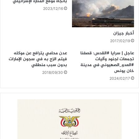
باتجاه موقع المنارة الإسرائيلي
2023/12/16
أخبار جيزان
2017/02/19
عاجل | سرايا #القدس: قصفنا
عدن محامي يترافع عن موكله
تجمعات لجنود وآليات
فيتم الزج به في سجون الإمارات
#العدو_الصهيوني في مدينة
بدون سبب منطقي
خان يونس
2018/09/30
2024/02/17