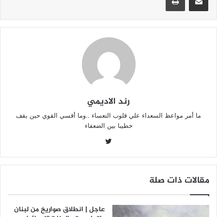
p
o
p
o
k
رند الاديمي
ما أمر مواعظ السعداء علي قلوب التعساء ..وما أقسي القوي حين يقف
خطيبا بين الضعفاء
تويتر
مقالات ذات صلة
عاجل | انطلاق صواريخ من لبنان