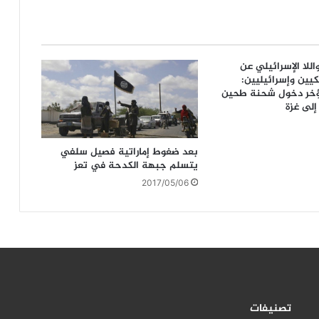
اللا الإسرائيلي عن
يين وإسرائيليين:
خر دخول شحنة طحين
إلى غزة
بعد ضغوط إماراتية فصيل سلفي
يتسلم جبهة الكدحة في تعز
2017/05/06
تصنيفات