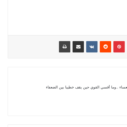
بينتيريست
مشاركة عبر البريد
طباعة
عساء ..وما أقسي القوي حين يقف خطيبا بين الضعفاء