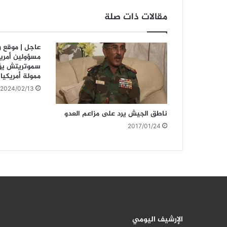
مقالات ذات صلة
عاجل | موقع و
مسؤولين أمريك
سموتريتش يؤ
ممولة أمريكيا 
2024/02/13
ناطق الجيش يرد على مزاعم العدو
2017/01/24
الإرشيف اليومي