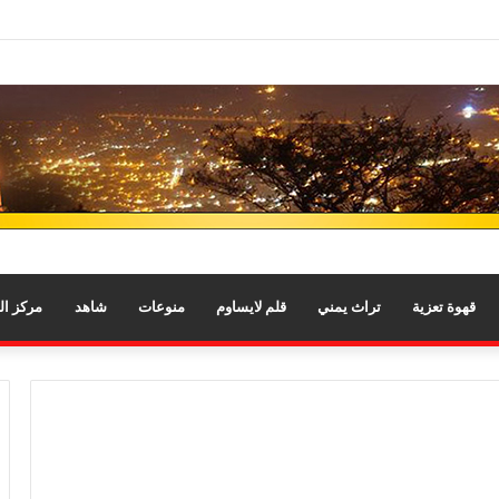
قهوة تعزية
تراث يمني
قلم لايساوم
منوعات
شاهد
مركز ا