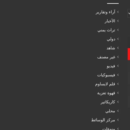
آراء وتقارير
الأخبار
تراث يمني
دولي
شاهد
غير مصنف
فيديو
فيسبوكيات
قلم لايساوم
قهوة تعزية
كاريكاتير
محلي
مركز الوسائط
منوعات