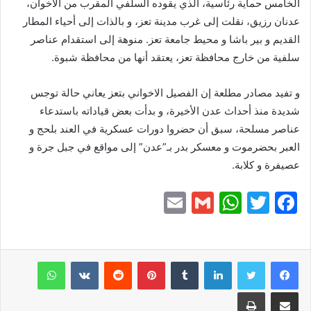
الخامس حماية رئاسية، الذي يقوده السلفي المقرب من الاخوان،
عدنان رزيق، نقلت إلى غرب مدينة تعز، و بالذات إلى أحياء المطار
القديم و بير باشا و محيط جامعة تعز. منوهة إلى استقدام عناصر
سلفية من خارج محافظة تعز، يعتقد أنها من محافظة شبوة.
و تفيد مصادر مطلعة إن الفصيل الاخواني بتعز يعاني حالة توجس
شديدة منذ أحداث عدن الأخيرة، و بدأت بعض قياداته باستدعاء
عناصر مسلحة، سبق أن حضروا دورات عسكرية في العند بلحج و
العبر بحضرموت و معسكر بدر بـ”عدن” إلى مواقع في جبل جرة و
عصيفرة و كلابة.
E
G
W
T
F
m
m
h
w
a
ai
ai
at
itt
c
e
er
s
l
لينكدإن
l
بينتيريست
واتساب
A
b
مشاركة عبر البريد
طباعة