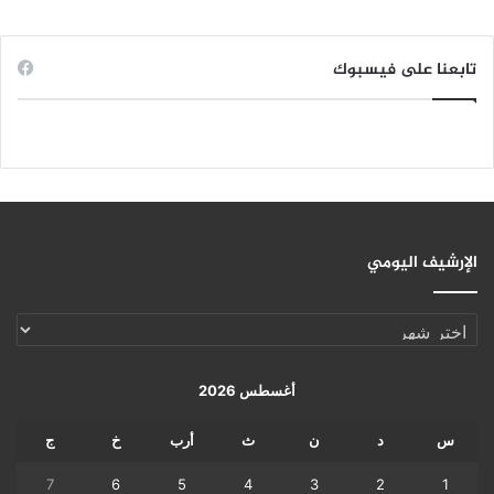
تابعنا على فيسبوك
الإرشيف اليومي
الإرشيف
اليومي
أغسطس 2026
س
د
ن
ث
أرب
خ
ج
7
6
5
4
3
2
1