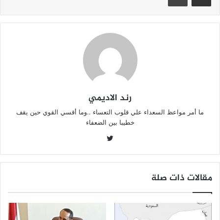
p
o
p
o
k
رند الاديمي
ما أمر مواعظ السعداء علي قلوب التعساء ..وما أقسي القوي حين يقف
خطيبا بين الضعفاء
تويتر
مقالات ذات صلة