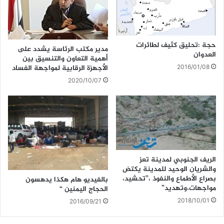
حجة :تحليق كثيف لطائرات
مدير مكتب الرئاسة يشدد على
العدوان
أهمية التعاون والتنسيق بين
الأجهزة الرقابية لمواجهة الفساد
2016/01/08
2020/10/07
الريف الجنوبي لمدينة تعز
والشريان الوحيد للمدينة يكتض
بصراع الأطماع والنفوذ ،”تحشيد،
بالفيديو هام هكذا يدهسون
مواجهات،وتهديد”
الحجاج اليمنين “
2018/10/01
2016/09/21