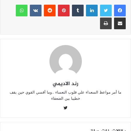
e
er
s
l
لينكدإن
l
بينتيريست
واتساب
A
b
مشاركة عبر البريد
طباعة
p
o
p
o
k
رند الاديمي
ما أمر مواعظ السعداء علي قلوب التعساء ..وما أقسي القوي حين يقف
خطيبا بين الضعفاء
تويتر