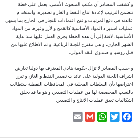
و كشفت المصادر أن مكتب المبعوث الأممي، يعمل على خطة
تتضمن الترتيب لإعادة انتاج النفط و الغاز و تصديره، واستخدام
عائدته في دفع المرتبات و فتح اعتمادات للتجار في الخارج بما يسهل
عمليات استيراد المواد الأساسية كالقمح والأرز وغيرها من المواد
الأساسية. لافتة إلى أن هذه الخطة يجري العمل عليها منذ بداية
الشهر الجاري، و هي مقترح للجنة الرباعية، و تم الاطلاع عليها من
قبل روسيا و صندوق النقد الدولي.
و حسب المصادر لا تزال حكومة هادي المعترف بها دوليا تعارض
اشراف اللجنة الدولية على عائدات تصدير النفط و الغاز، و تبرر
اعتراضها بأن السلطات المحلية في المحافظات النفطية ستطالب
بالنسب المخصصة لها من عمليات التصدير، و هو ما قد يخلق
اشكاليات تعيق عمليات الانتاج و التصدير.
E
G
W
T
F
m
m
h
w
a
ai
ai
at
itt
c