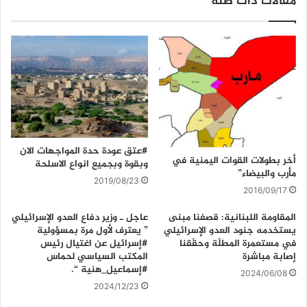
مقالات ذات صلة
#عتق عودة حدة المواجهات الان
أخر بطولات القوات اليمنية في
وبقوة وبجميع انواع الاسلحة
مأرب والبيضاء”
2019/08/23
2016/09/17
المقاومة اللبنانية: قصفنا مبنى
عاجل ـ وزير دفاع العدو الإسرائيلي
يستخدمه جنود العدو الإسرائيلي
” يعترف لأول مرة بمسؤولية
في مستعمرة المطلّة وحقّقنا
#إسرائيل عن اغتيال رئيس
إصابة مباشرة
المكتب السياسي لحماس
#إسماعيل_هنية “.
2024/06/08
2024/12/23