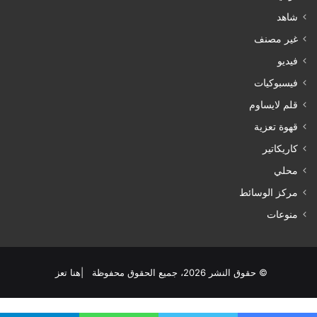
شاهد
غير مصنف
فيديو
فيسبوكيات
قلم لايساوم
قهوة تعزية
كاريكاتير
محلي
مركز الوسائط
منوعات
© حقوق النشر 2026، جميع الحقوق محفوظة |هنا تعز