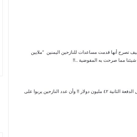
يف تصرح أنها قدمت مساعدات للنازحين اليمنين “ملايين
 شيئنا مما صرحت به المفوضية ..!!
الكارثة أن المفوصية صرحت بأن أواخر هذا العام ستصل الدفعة الثانية ٤٢ مليون دولار !! وأن عدد النازحين يربوا على