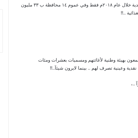
المفوضية العليا تؤكد بأنها ساعدت النازحين باعانات نقدية خلال عام ٢٠١٨م فقط وفي عموم ١٤ محافظة ب ٣٣ مليون
ائية ..!!
معون بهيئة وطنية لأغاثتهم ومسميات بعشرات ومئات
ية وعينية تصرف لهم .. بينما لايرون شيئآ..!!
..،