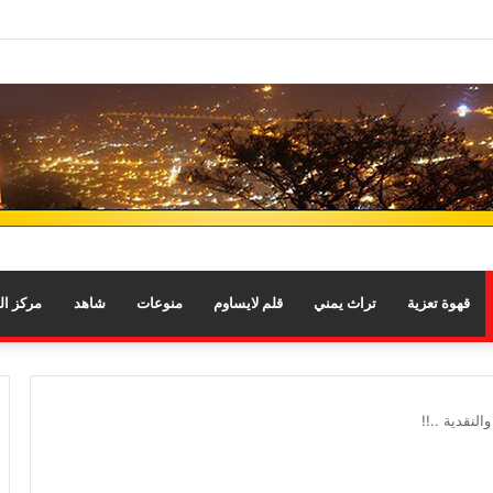
قهوة تعزية
تراث يمني
قلم لايساوم
منوعات
شاهد
مركز ا
نقدية ..!!