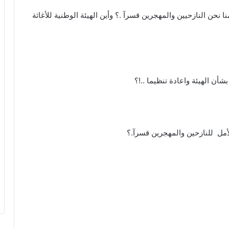
حن النازحيين والمهجرين قسرآ .؟ وأين الهيئة الوطنية للأغاثة
ن الهيئة واعادة تنظيما ..!؟
أمل للنازحين والمهجرين قسرآ.؟