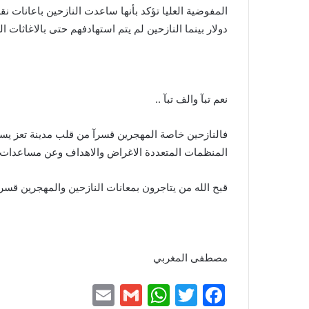
دولار بينما النازحين لم يتم استهادفهم حتى بالاغاثات الغذ
نعم تبآ والف تبآ ..
فالنازحين خاصة المهجرين قسرآ من قلب مدينة تعز يس
المنظمات المتعددة الاغراض والاهداف وعن مساعدات نقد
قبح الله من يتاجرون بمعانات النازحين والمهجرين قسرآ 
مصطفى المغربي
E
G
W
T
F