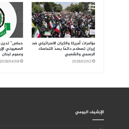
مؤامرات أمريكا والكيان الاسرائيلي ضد
حماس” تدين 
إيران تصطدم دائمًا بسدّ التماسك
الصهيوني الإ
الرسمي والشعبي
وعموم لبنان
2026/04/08
2026/02/02
الإرشيف اليومي
الإرشيف