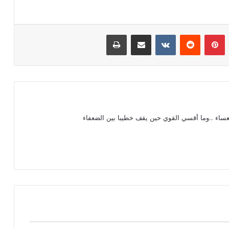
بينتيريست
مشاركة عبر البريد
طباعة
عساء ..وما أقسي القوي حين يقف خطيبا بين الضعفاء