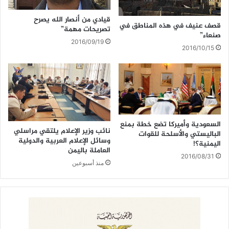
قيادي من أنصار الله يصرح
قصف عنيف في هذه المناطق في
تصريحات مهمة”
صنعاء”
2016/09/19
2016/10/15
السعودية وأميركا تضع خطة بمنع
نائب وزير الإعلام يلتقي مراسلي
الباليستي والأسلحة للقوات
وسائل الإعلام العربية والدولية
اليمنية؟!
العاملة باليمن
2016/08/31
منذ أسبوعين