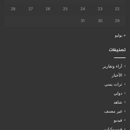
28
27
26
25
24
23
22
31
30
29
« يوليو
تصنيفات
آراء وتقارير
الأخبار
تراث يمني
دولي
شاهد
غير مصنف
فيديو
فيسبوكيات