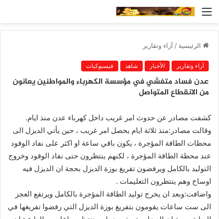
القائمة
الرئيسية
/
آراء وتقارير
آراء وتقارير
الأخبار
شاهد
فيسبوكيات
عدن فساد متفشي في مؤسسة الكهرباء والمواطنين يعانون
من الانقطاع المتواصل
كشفت مصادر عن حدوث امر غريب داخل كهرباء عدن منذ ايام.
وقالت مصادر:منذ ثلاثة ايام يحصل امر غريب ، حين يأتي الديزل الى
محطات الطاقة المؤجرة ، يكون باقي ساعة او اكثر على نفاد الوقود
عند محطة الطاقة المؤجرة ، لكنهم ينتظرون حتى نفاد الوقود وخروج
التوليد بالكامل ويرفضون تفريغ بوزة الديزل بحجة ان الديزل فيه
اوساخ وهم ينتظرون التعليمات .
واضافت:وبعد ان يخرج توليد الطاقة المؤجرة بالكامل ويرتفع العجز
الى ست ساعات يقومون بتفريغ بوزة الديزل التي رفضوا تفريغها في