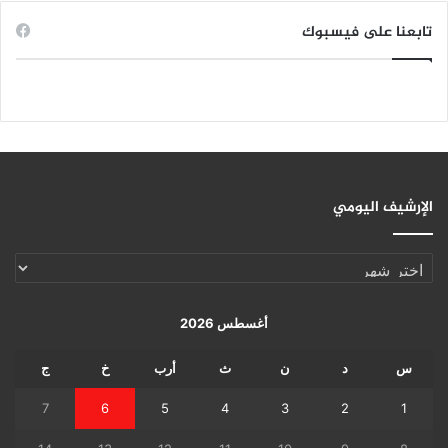
تابعنا على فيسبوك
الإرشيف اليومي
الإرشيف
اليومي
أغسطس 2026
س
د
ن
ث
أرب
خ
ج
7
6
5
4
3
2
1