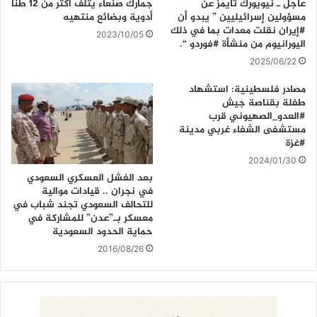
عاجل ـ نيويورك تايمز عن
جمارك صنعاء يتلف أكثر من 12 طنا
مسؤولين إسرائيليين ” يبدو أن
أدوية وبضائع منتهيه
#إيران نقلت معدات بما في ذلك
2023/10/05
اليورانيوم من منشأة #فوردو “.
2025/06/22
مصادر فلسطينية: استشهاد
طفلة بقناصة جيش
#العدو_الصهيوني قرب
مستشفى الشفاء غربي مدينة
#غزة
2024/01/30
بعد الفشل العسكري السعودي
في نجران .. قيادات موالية
للتحالف السعودي تجند شباب في
معسكر بـ”عدن” للمشاركة في
حماية الحدود السعودية
2016/08/26