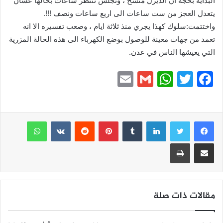
البداية بحجة ان الديزل متسخ ، ونجلس ننتظر ساعات بحالها عشان
يتعدل العجز من ست ساعات الى اربع ساعات ونصف !!!.
واختتمت:سلوك كهذا يجري منذ ثلاثة ايام ، وصعب تفسيره الا انه
تعمد من جهات معينة للوصول بوضع الكهرباء الى هذه الحالة المزرية
التي يعيشها الناس في عدن.
E
G
W
T
F
m
m
h
w
a
ai
ai
at
itt
c
e
er
s
l
لينكدإن
l
بينتيريست
واتساب
A
b
مشاركة عبر البريد
طباعة
p
o
p
o
k
مقالات ذات صلة