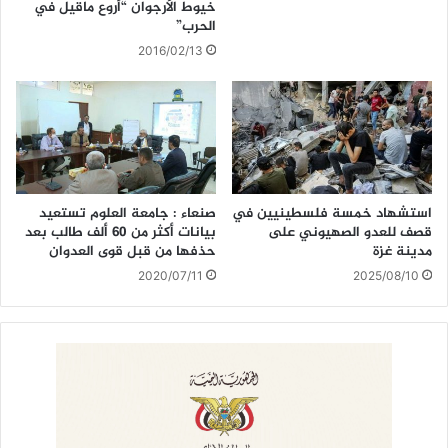
خيوط الأرجوان “أروع ماقيل في
الحرب”
2016/02/13
استشهاد خمسة فلسطينيين في
صنعاء : جامعة العلوم تستعيد
قصف للعدو الصهيوني على
بيانات أكثر من 60 ألف طالب بعد
مدينة غزة
حذفها من قبل قوى العدوان
2020/07/11
2025/08/10