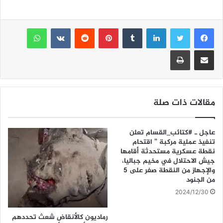
m
m
h
w
a
ai
ai
at
itt
c
e
er
s
l
لينكدإن
l
بينتيريست
واتساب
A
b
مشاركة عبر البريد
طباعة
p
o
p
o
k
مقالات ذات صلة
عاجل ـ #كتائب_القسام تعلن
تنفيذ عملية مركبة ” اقتحام
نقطة عسكرية مستحدثة أقامها
جيش الاحتلال في مخيم جباليا،
والإجهاز من النقطة صفر على 5
من الجنود
2024/12/30
رماديون كالأنقاض شعث تحددهم