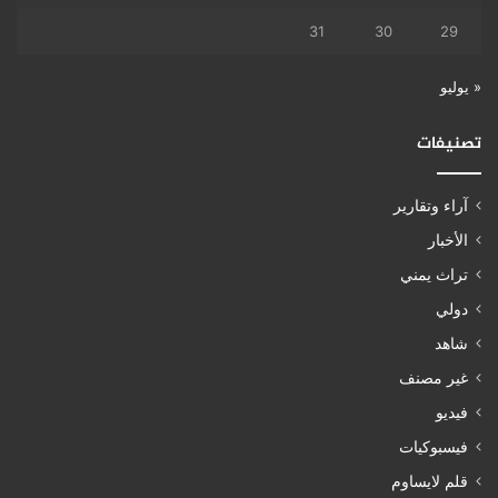
31
30
29
« يوليو
تصنيفات
آراء وتقارير
الأخبار
تراث يمني
دولي
شاهد
غير مصنف
فيديو
فيسبوكيات
قلم لايساوم