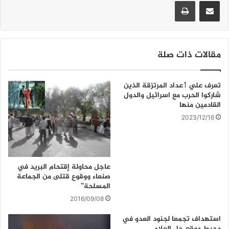
A
b
مشاركة عبر البريد
طباعة
p
o
p
o
k
مقالات ذات صلة
تعرف علي ٲعداد المرتزقة الذين
شاركوا الحرب مع اسرائيل والدول
القادمين منها
2023/12/16
عاجل محاولة إقتحام البريد في
صنعاء ووقوع قتلى من الجماعة
المسلحة”
2016/09/08
استهداف تجمعا لجنود العدو في
محيط موقع جل العلام