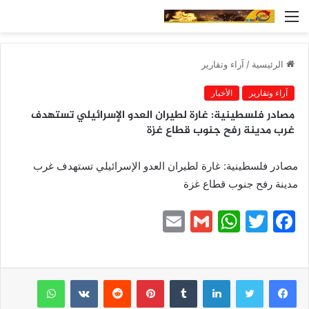
القائمة
الرئيسية
/
آراء وتقارير
آراء وتقارير
الأخبار
مصادر فلسطينية: غارة لطيران العدو الإسرائيلي تستهدف
غرب مدينة رفح جنوب قطاع غزة
مصادر فلسطينية: غارة لطيران العدو الإسرائيلي تستهدف غرب
مدينة رفح جنوب قطاع غزة
E
G
W
T
F
m
m
h
w
a
ai
ai
at
itt
c
e
er
s
l
لينكدإن
l
بينتيريست
واتساب