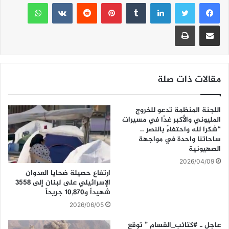
e
er
s
l
لينكدإن
l
بينتيريست
واتساب
A
b
مشاركة عبر البريد
طباعة
p
o
p
o
k
مقالات ذات صلة
اللجنة المنظمة تدعو للخروج
المليوني والأكبر غدًا في مسيرات
“شكرا لله واحتفاءً بالنصر ..
ساحاتنا واحدة في مواجهة
الصهيونية
2026/04/09
ارتفاع حصيلة ضحايا العدوان
الإسرائيلي على لبنان إلى 3558
شهيداً و10,870 جريحاً
2026/06/05
عاجل ـ #كتائب_القسام ” توقع