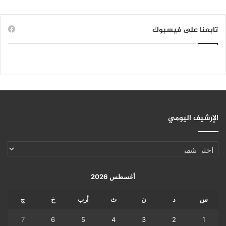
تابعنا على فيسبوك
الإرشيف اليومي
الإرشيف
اليومي
أغسطس 2026
س
د
ن
ث
أرب
خ
ج
7
6
5
4
3
2
1