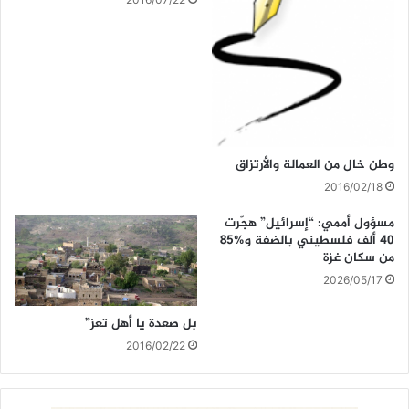
وطن خال من العمالة والأرتزاق
2016/02/18
مسؤول أممي: “إسرائيل” هجّرت
40 ألف فلسطيني بالضفة و85‎%‎
من سكان غزة
2026/05/17
بل صعدة يا أهل تعز”
2016/02/22