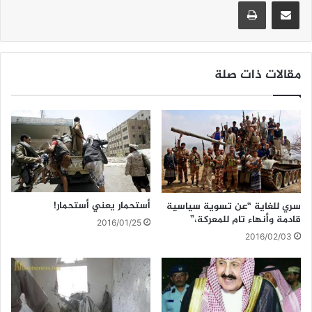
A
b
مشاركة عبر البريد
طباعة
p
o
p
o
k
مقالات ذات صلة
أستحمار يعني أستحمار!
سري للغاية “عن تسوية سياسية
قادمة وأنهاء تام للمعركة،”
2016/01/25
2016/02/03