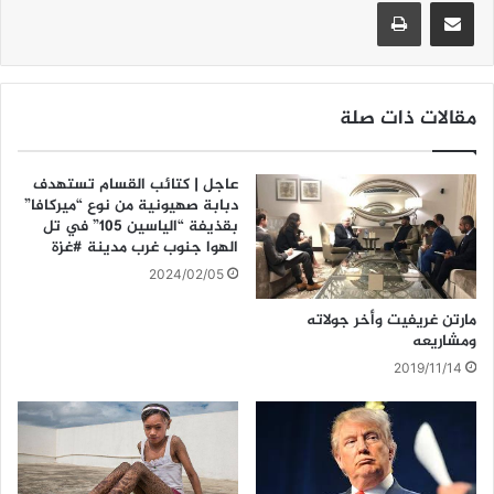
A
b
مشاركة عبر البريد
طباعة
p
o
p
o
k
مقالات ذات صلة
عاجل | كتائب القسام تستهدف
دبابة صهيونية من نوع “ميركافا”
بقذيفة “الياسين 105” في تل
الهوا جنوب غرب مدينة #غزة
2024/02/05
مارتن غريفيت وأخر جولاته
ومشاريعه
2019/11/14