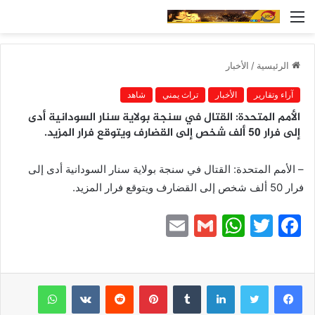
القائمة
الرئيسية
/
الأخبار
آراء وتقارير
الأخبار
تراث يمني
شاهد
الأمم المتحدة: القتال في سنجة بولاية سنار السودانية أدى
إلى فرار 50 ألف شخص إلى القضارف ويتوقع فرار المزيد.
– الأمم المتحدة: القتال في سنجة بولاية سنار السودانية أدى إلى
فرار 50 ألف شخص إلى القضارف ويتوقع فرار المزيد.
E
G
W
T
F
m
m
h
w
a
ai
ai
at
itt
c
e
er
s
l
لينكدإن
l
بينتيريست
واتساب