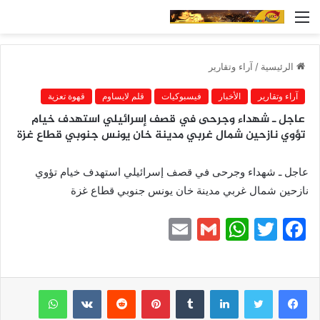
القائمة
الرئيسية
/
آراء وتقارير
آراء وتقارير
الأخبار
فيسبوكيات
قلم لايساوم
قهوة تعزية
عاجل ـ شهداء وجرحى في قصف إسرائيلي استهدف خيام
تؤوي نازحين شمال غربي مدينة خان يونس جنوبي قطاع غزة
عاجل ـ شهداء وجرحى في قصف إسرائيلي استهدف خيام تؤوي
نازحين شمال غربي مدينة خان يونس جنوبي قطاع غزة
E
G
W
T
F
m
m
h
w
a
ai
ai
at
itt
c
e
er
s
l
لينكدإن
l
بينتيريست
واتساب