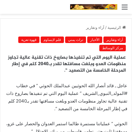
القائمة
الرئيسية
/
آراء وتقارير
آراء وتقارير
الأخبار
تراث يمني
قلم لايساوم
قهوة تعزية
مركز الوسائط
عملية اليوم التي تم تنفيذها بصاروخ ذات تقنية عالية تجاوز
منظومات العدو وبلغت مسافتها تقدر بـ2040 كلم في إطار
المرحلة الخامسة من التصعيد “.
عاجل ـ قائد أنصار الله الحوثيين عبدالملك الحوثي ” في خطاب
#المولد_النبوي_الشريف ” عملية اليوم التي تم تنفيذها بصاروخ ذات
تقنية عالية تجاوز منظومات العدو وبلغت مسافتها تقدر بـ2040 كلم
في إطار المرحلة الخامسة من التصعيد “.
الحوثي ” عملياتنا مستمرة طالما استمر العدوان والحصار على غزو،
وموقفنا ثابت حتى تطهير فلسطين من براثن الاحتلال “.