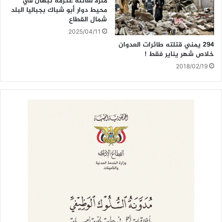
منزلاً لعائلة عكرمة نبهان في
محيط دوار أبو شباك بجباليا البلد
شمال القطاع
2025/04/11
٢٩٤ يمني قتلته طائرات العدوان
خلاص شهر يناير فقط !
2018/02/19