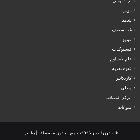
تراث يمني
دولي
شاهد
غير مصنف
فيديو
فيسبوكيات
قلم لايساوم
قهوة تعزية
كاريكاتير
محلي
مركز الوسائط
منوعات
© حقوق النشر 2026، جميع الحقوق محفوظة |هنا تعز