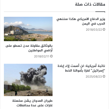
k
مقالات ذات صلة
وزير الدفاع الامريكي هكذا سننهي
الحرب في اليمن
2018/03/22
بالوثائق مقاولة عدن تسطو على
أراضي المواطنين
2018/02/11
نائبة أمريكية: لن أصمت إزاء إبادة
“إسرائيل” لغزة بأموالنا الخط
2025/08/23
طيران العدوان يشن سلسلة
غارات على عدة محافظات