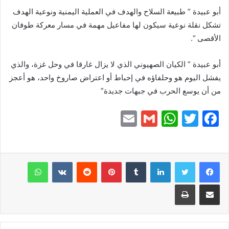
أبو عبيدة ” طبيعة السلاح والهدف في العملية اليمنية ونوعية الهدف
تشكل نقلة نوعية سيكون لها مفاعيل مهمة في مسار معركة طوفان
الأقصى “.
أبو عبيدة ” الكيان الصهيوني الذي لا يزال غارقا في وحل غزة، والذي
يفشل اليوم هو وحلفاؤه في إحباط أو اعتراض صاروخ واحد، هو أعجز
من أن يوسع الحرب في جبهات جديدة”
E
G
W
T
F
m
m
h
w
a
ai
ai
at
itt
c
e
er
s
l
لينكدإن
l
بينتيريست
واتساب
A
b
مشاركة عبر البريد
طباعة
p
o
p
o