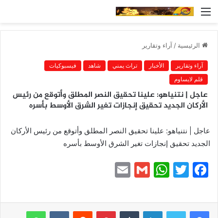
القائمة
الرئيسية
/
آراء وتقارير
آراء وتقارير
الأخبار
تراث يمني
شاهد
فيسبوكيات
قلم لايساوم
عاجل | نتنياهو: علينا تحقيق النصر المطلق وأتوقع من رئيس
الأركان الجديد تحقيق إنجازات تغير الشرق الأوسط بأسره
عاجل | نتنياهو: علينا تحقيق النصر المطلق وأتوقع من رئيس الأركان
الجديد تحقيق إنجازات تغير الشرق الأوسط بأسره
E
G
W
T
F
m
m
h
w
a
ai
ai
at
itt
c
e
er
s
l
لينكدإن
l
بينتيريست
واتساب