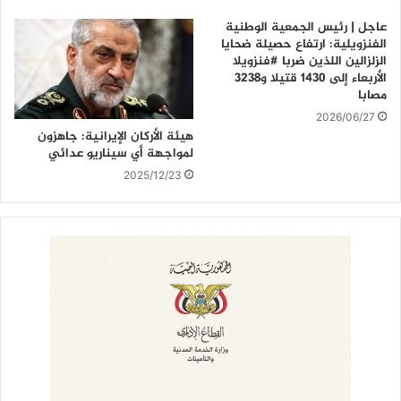
عاجل | رئيس الجمعية الوطنية
الفنزويلية: ارتفاع حصيلة ضحايا
الزلزالين اللذين ضربا #فنزويلا
الأربعاء إلى 1430 قتيلا و3238
مصابا
2026/06/27
هيئة الأركان الإيرانية: جاهزون
لمواجهة أي سيناريو عدائي
2025/12/23