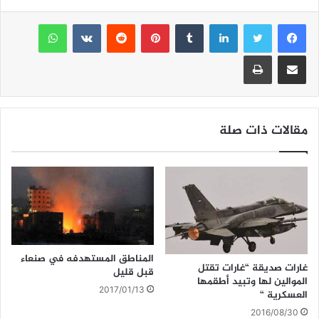
ai
ai
at
itt
c
e
er
s
l
لينكدإن
l
بينتيريست
واتساب
A
b
مشاركة عبر البريد
طباعة
p
o
p
o
k
مقالات ذات صلة
المناطق المستهدفه في صنعاء
غارات صديقة “غارات تقتل
قبل قليل
الموالين لها وتبيد أطقمها
2017/01/13
العسكرية “
2016/08/30