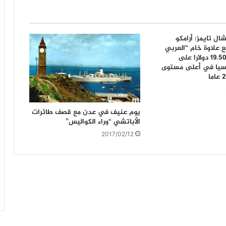
ال تايمز: أرامكو
 علاوة خام “العربي
الخفيف” إلى 19.50 دولارا على
سيا في أعلى مستوى
يوم عنيف في عدن مع قصف طائرات
الأباتشي “وراء الكواليس”
2017/02/12