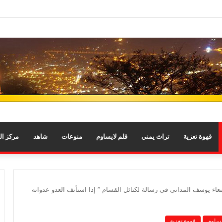
قهوة تعزية
تراث يمني
قلم لايساوم
منوعات
شاهد
مركز ا
اء يوسف المداني في رسالة لكتائل القسام ” إذا استأنف العدو عدوانه
يساوم
قهوة تعزية