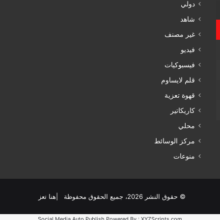
دولي
شاهد
غير مصنف
فيديو
فيسبوكيات
قلم لايساوم
قهوة تعزية
كاريكاتير
محلي
مركز الوسائط
منوعات
© حقوق النشر 2026، جميع الحقوق محفوظة |هنا تعز
Social Media Auto Publish
Powered By :
XYZScripts.com