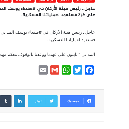
عاجل ـ رئيس هيئة الأركان في #صنعاء يوسف المدا
على غزة فسنعود لعملياتنا العسكرية.
عاجل ـ رئيس هيئة الأركان في #صنعاء يوسف المداني ف
فسنعود لعملياتنا العسكرية.
المداني ” ثابتون على عهدنا ووعدنا بالوقوف معكم مهم
E
G
W
T
F
m
m
h
w
a
ai
ai
at
itt
c
l
l
s
er
e
لينكدإن
فيسبوك
تويتر
A
b
p
o
p
o