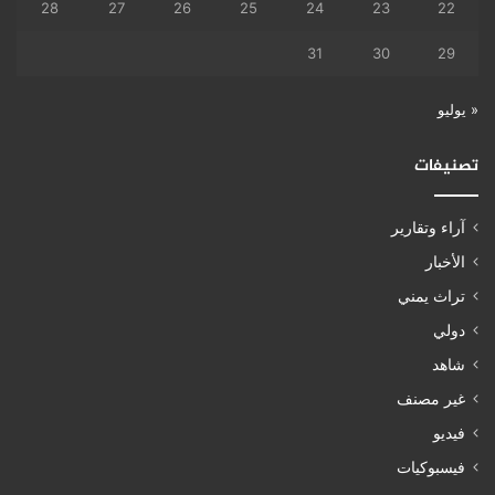
28
27
26
25
24
23
22
31
30
29
« يوليو
تصنيفات
آراء وتقارير
الأخبار
تراث يمني
دولي
شاهد
غير مصنف
فيديو
فيسبوكيات