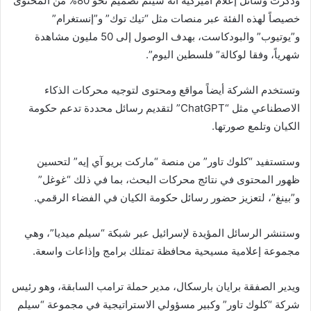
وذكرت وسائل إعلام أميركية أنه سيتم تصميم نحو 80% من المحتوى
خصيصاً لهذه الفئة عبر منصات مثل “تيك توك” و”إنستغرام”
و”يوتيوب” والبودكاست، بهدف الوصول إلى 50 مليون مشاهدة
شهرياً، وفقا لوكالة” فلسطين اليوم”.
وتستخدم الشركة أيضاً مواقع ومحتوى لتوجيه محركات الذكاء
الاصطناعي مثل “ChatGPT” لتقديم رسائل محددة تدعم حكومة
الكيان وتلمع صورتها.
وستستفيد “كلوك تاور” من منصة “ماركت بريو آي إيه” لتحسين
ظهور المحتوى في نتائج محركات البحث، بما في ذلك “غوغل”
و”بينغ”، لتعزيز حضور رسائل حكومة الكيان في الفضاء الرقمي.
وستنشر الرسائل المؤيدة لإسرائيل عبر شبكة “سيلم ميديا”، وهي
مجموعة إعلامية مسيحية محافظة تمتلك برامج وإذاعات واسعة.
ويدير الصفقة برايان بارسكال، مدير حملة ترامب السابقة، وهو رئيس
شركة “كلوك تاور” وكبير مسؤولي الاستراتيجية في مجموعة “سيلم