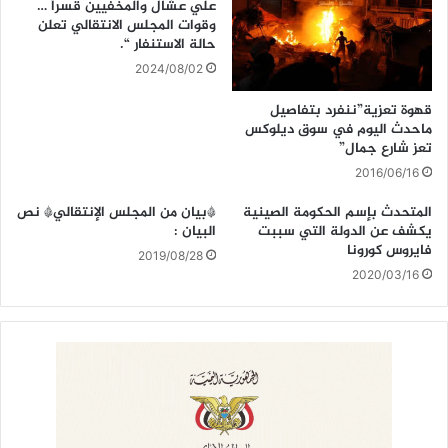
علي عشال والمخفيين قسراً …
وقوات المجلس الانتقالي تعلن
حالة الاستنفار “.
2024/08/02
قهوة تعزية”ننفرد بتفاصيل
ماحدث اليوم في سوق ديلوكس
تعز شارع جمال”
2016/06/16
المتحدث بإسم الحكومة الصينية
*بيان من المجلس الإنتقالي* نص
يكشف عن الدولة التي سببت
البيان :
فايروس كورونا
2019/08/28
2020/03/16