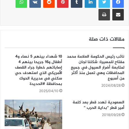
A
b
مشاركة عبر البريد
طباعة
p
o
p
o
k
مقالات ذات صلة
نائب رئيس الحكومة العلامة محمد
10 شهداء بينهم 5 نساء و4
مفتاح للمسيرة: شكلنا لجان
أطفال و16 جريحا بينهم 4
لمتابعة أضرار السيول في جميع
إصاباتهم خطرة جراء القصف
المحافظات وهي تعمل منذ أكثر
الأمريكي الذي استهدف حي
من أسبوع
سكني في مديرية الحوك
بمحافظة #الحديدة
2024/08/28
2025/04/10
السعودية تهدد قطر بعد كلمة
أمير قطر “بداية الحرب “
2018/09/28