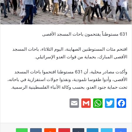
631 مستوطناً يقتحمون باحات المسجد الأقصى
اقتحم مئات المستوطنين الصهاينة، اليوم الثلاثاء، باحات المسجد
الأقصى المبارك، بحماية من قوات العدو الإسرائيلي.
وأكدت مصادر محلية، أن 631 مستوطنا اقتحموا باحات المسجد
الأقصى، وأدوا طقوسا تلمودية، ونفذوا جولات استفزازية في باحاته،
تحت حماية جنود العدو، بحسب وكالة الأنباء الفلسطينية الرسمية.
E
G
W
T
F
m
m
h
w
a
ai
ai
at
itt
c
e
er
s
l
لينكدإن
l
بينتيريست
واتساب