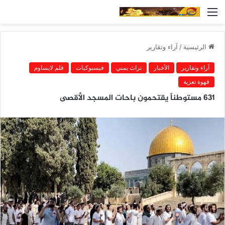
القائمة
الرئيسية
/
آراء وتقارير
آراء وتقارير
الأخبار
تراث يمني
فيسبوكيات
قلم لايساوم
قهوة تعزية
631 مستوطناً يقتحمون باحات المسجد الأقصى