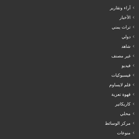
آراء وتقارير
الأخبار
تراث يمني
دولي
شاهد
غير مصنف
فيديو
فيسبوكيات
قلم لايساوم
قهوة تعزية
كاريكاتير
محلي
مركز الوسائط
منوعات