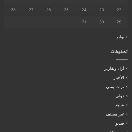
28
27
26
25
24
23
22
31
30
29
« يوليو
تصنيفات
آراء وتقارير
الأخبار
تراث يمني
دولي
شاهد
غير مصنف
فيديو