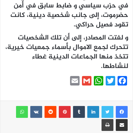
في حزب سياسي و ضابط سابق في أمن
حضرموت، إلى جانب شخصية دينية، كانت
تقود فصيل حراكي.
و لفتت المصادر، إلى أن تلك الشخصيات
تتحرك لجمع الاموال بأسماء جمعيات خيرية،
تتخذ منها الجماعات الدينية غطاء
لنشاطها.
E
G
W
T
F
m
m
h
w
a
ai
ai
at
itt
c
e
er
s
l
لينكدإن
l
بينتيريست
واتساب
A
b
مشاركة عبر البريد
طباعة
p
o