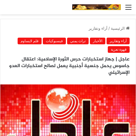
القائمة
الرئيسية
/
آراء وتقارير
آراء وتقارير
الأخبار
تراث يمني
فيسبوكيات
قلم لايساوم
قهوة تعزية
عاجل | جهاز استخبارات حرس الثورة الإسلامية: اعتقال
جاسوس يحمل جنسية أجنبية يعمل لصالح استخبارات العدو
الإسرائيلي