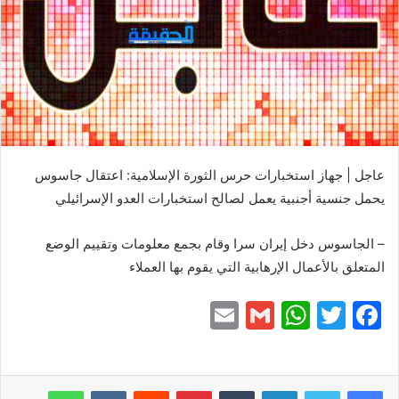
عاجل | جهاز استخبارات حرس الثورة الإسلامية: اعتقال جاسوس
يحمل جنسية أجنبية يعمل لصالح استخبارات العدو الإسرائيلي
– الجاسوس دخل إيران سرا وقام بجمع معلومات وتقييم الوضع
المتعلق بالأعمال الإرهابية التي يقوم بها العملاء
E
G
W
T
F
m
m
h
w
a
ai
ai
at
itt
c
لينكدإن
بينتيريست
واتساب