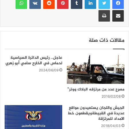
l
l
s
er
e
A
b
مشاركة عبر البريد
طباعة
p
o
p
o
k
مقالات ذات صلة
عاجل.. رئيس الدائرة السياسية
لحماس في الخارج سامي أبو زهري
2024/06/09
مصرع عدد من مرتزقه البلاك ووتر”
2016/02/08
الجيش واللجان يستعيدون مواقع
عديدة في القبيطةويقطعون خط
الامداد للمرتزقة
2018/04/03