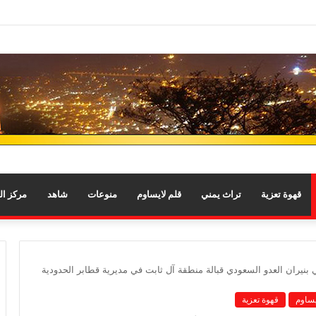
قهوة تعزية
تراث يمني
قلم لايساوم
منوعات
شاهد
مركز ا
بنيران العدو السعودي قبالة منطقة آل ثابت في مديرية قطابر الحدودية
يساوم
قهوة تعزية