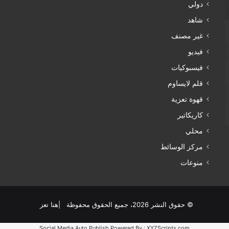
دولي
شاهد
غير مصنف
فيديو
فيسبوكيات
قلم لايساوم
قهوة تعزية
كاريكاتير
محلي
مركز الوسائط
منوعات
© حقوق النشر 2026، جميع الحقوق محفوظة |هنا تعز
Social Media Auto Publish
Powered By :
XYZScripts.com