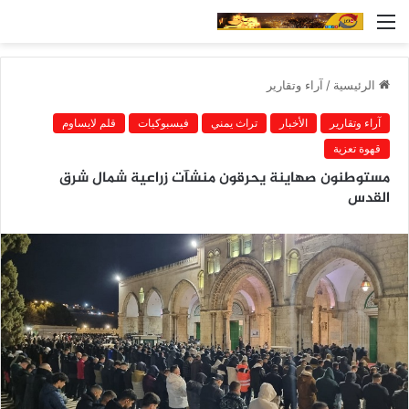
القائمة
الرئيسية
/
آراء وتقارير
آراء وتقارير
الأخبار
تراث يمني
فيسبوكيات
قلم لايساوم
قهوة تعزية
مستوطنون صهاينة يحرقون منشآت زراعية شمال شرق
القدس