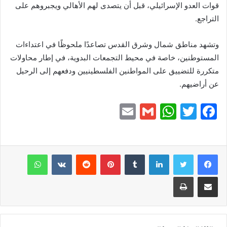
قوات العدو الإسرائيلي، قبل أن يتصدى لهم الأهالي ويجبروهم على
التراجع.
وتشهد مناطق شمال وشرق القدس تصاعدًا ملحوظًا في اعتداءات
المستوطنين، خاصة في محيط التجمعات البدوية، في إطار محاولات
متكررة للتضييق على المواطنين الفلسطينيين ودفعهم إلى الرحيل
عن أراضيهم.
E
G
W
T
F
m
m
h
w
a
ai
ai
at
itt
c
e
er
s
l
لينكدإن
l
بينتيريست
واتساب
A
b
مشاركة عبر البريد
طباعة
p
o
p
o
k