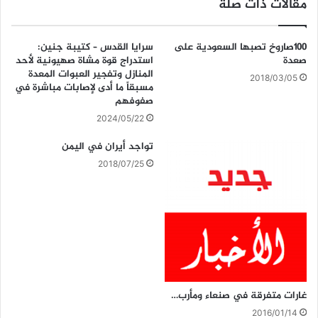
مقالات ذات صلة
١٠٠صاروخ تصبها السعودية على
سرايا القدس – كتيبة جنين:
صعدة
استدراج قوة مشاة صهيونية لأحد
المنازل وتفجير العبوات المعدة
2018/03/05
مسبقاً ما أدى لإصابات مباشرة في
صفوفهم
2024/05/22
تواجد أيران في اليمن
2018/07/25
غارات متفرقة في صنعاء ومأرب…
2016/01/14