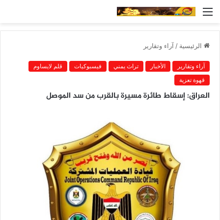
القائمة
الرئيسية
/
آراء وتقارير
آراء وتقارير
الأخبار
تراث يمني
فيسبوكيات
قلم لايساوم
قهوة تعزية
العراق: إسقاط طائرة مسيرة بالقرب من سد الموصل