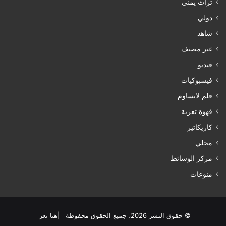
تراث يمني
دولي
شاهد
غير مصنف
فيديو
فيسبوكيات
قلم لايساوم
قهوة تعزية
كاريكاتير
محلي
مركز الوسائط
منوعات
© حقوق النشر 2026، جميع الحقوق محفوظة |هنا تعز