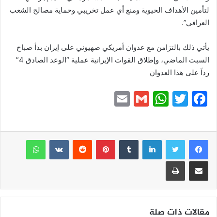
لتأمين الأهداف الحيوية ومنع أي عمل تخريبي وحماية مصالح الشعب
العراقي”.
يأتي ذلك بالتزامن مع عدوان أمريكي صهيوني على إيران بدأ صباح
السبت الماضي، وإطلاق القوات الإيرانية عملية “الوعد الصادق 4”
رداً على هذا العدوان
E
G
W
T
F
m
m
h
w
a
ai
ai
at
itt
c
e
er
s
l
لينكدإن
l
بينتيريست
واتساب
A
b
مشاركة عبر البريد
طباعة
p
o
p
o
k
مقالات ذات صلة