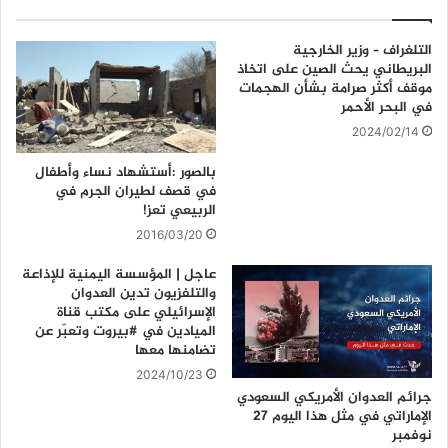
التلغراف – وزير الخارجية
البريطاني يحث الصين على اتخاذ
موقف أكثر صرامة بشأن الهجمات
في البحر الأحمر
2024/02/14
بالصور :أستشهاد نساء وأطفال
في قصف لطيران الجرم في
الربيعي تعز!
2016/03/20
‏عاجل | المؤسسة اليمنية للإذاعة
والتلفزيون تدين العدوان
الإسرائيلي على مكتب قناة
الميادين في #بيروت وتعبّر عن
تضامنها معها
2024/10/23
جرائم العدوان الأمريكي السعودي
الإماراتي في مثل هذا اليوم 27
نوفمبر