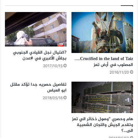
?اغتيال نجل القيادي الجنوبي
بجاش الأغبري في #عدن
Crucified in the land of Taiz…..
المصلوب في أرض تعز
2017/10/15
2016/11/20
تفاصيل حصريه جدا تؤكد مقتل
ابو العباس
2018/05/16
هام وحصري “وصول ذخائر الي تعز
وتقدم الجيش واللجان الشعبية
الى…؟