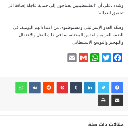
وشدد ،على أن “الفلسطينيين يحتاجون إلى حماية عاجلة إضافة الى
تحقيق العدالة”.
وصعّد العدو الإسرائيلي ومستوطنوه، من اعتداءاتهم اليومية، في
الضفة الغربية والقدس المحتلة، بما في ذلك القتل والاعتقال
والتهجير والتوسع الاستيطاني
E
G
W
T
F
m
m
h
w
a
ai
ai
at
itt
c
e
er
s
l
لينكدإن
l
بينتيريست
واتساب
A
b
مشاركة عبر البريد
طباعة
p
o
p
o
k
مقالات ذات صلة