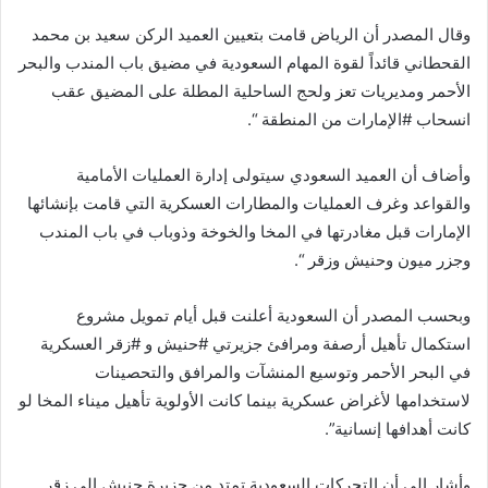
وقال المصدر أن الرياض قامت بتعيين العميد الركن سعيد بن محمد
القحطاني قائداً لقوة المهام السعودية في مضيق باب المندب والبحر
الأحمر ومديريات تعز ولحج الساحلية المطلة على المضيق عقب
انسحاب #الإمارات من المنطقة “.
وأضاف أن العميد السعودي سيتولى إدارة العمليات الأمامية
والقواعد وغرف العمليات والمطارات العسكرية التي قامت بإنشائها
الإمارات قبل مغادرتها في المخا والخوخة وذوباب في باب المندب
وجزر ميون وحنيش وزقر “.
وبحسب المصدر أن السعودية أعلنت قبل أيام تمويل مشروع
استكمال تأهيل أرصفة ومرافئ جزيرتي #حنيش و #زقر العسكرية
في البحر الأحمر وتوسيع المنشآت والمرافق والتحصينات
لاستخدامها لأغراض عسكرية بينما كانت الأولوية تأهيل ميناء المخا لو
كانت أهدافها إنسانية”.
وأشار إلى أن التحركات السعودية تمتد من جزيرة حنيش إلى زقر