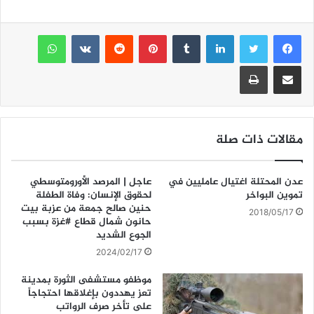
ai
ai
at
itt
c
e
er
s
l
لينكدإن
l
بينتيريست
واتساب
A
b
مشاركة عبر البريد
طباعة
p
o
p
o
k
مقالات ذات صلة
عدن المحتلة اغتيال عامليين في
عاجل | المرصد الأورومتوسطي
تموين البواخر
لحقوق الإنسان: وفاة الطفلة
حنين صالح جمعة من عزبة بيت
2018/05/17
حانون شمال قطاع #غزة بسبب
الجوع الشديد
2024/02/17
موظفو مستشفى الثورة بمدينة
تعز يهددون بإغلاقها احتجاجاً
على تأخر صرف الرواتب