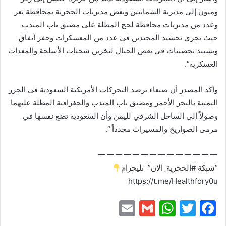
وميون إلى مديرية الشمايتين وبعض مديريات الحجرية بمحافظة تعز
وعدد من مديريات محافظة لحج المطلة على مضيق باب المندب
حيث يجري تحشيد المجندين في عدد من المعسكرات وحفر أنفاق
وتشييد تحصينات في بعض الجبال لتخزين شحنات الأسلحة والمعدات
العسكرية”.
وأكد المصدر أن صنعاء ترصد التحركات الأمريكية السعودية في الجزر
اليمنية بالبحر الأحمر ومضيق باب المندب والجغرافية المطلة عليهما
وصولاً إلى الساحل الشرقي لليمن وأن السعودية تضع نفسها في
مرمى الصواريخ والمسيرات مجدداً “.
“شبكة #الحجرية_الان” تليجرام
https://t.me/Healthfory0u
E
G
W
T
F
m
m
h
w
a