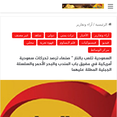
القائمة
الرئيسية
/
آراء وتقارير
آراء وتقارير
الأخبار
تراث يمني
دولي
شاهد
غير مصنف
فيديو
فيسبوكيات
قلم لايساوم
قهوة تعزية
محلي
مركز الوسائط
السعودية تلعب بالنار ” صنعاء ترصد تحركات سعودية
أمريكية في مضيق باب المندب والبحر الأحمر والسلسلة
الجبلية المطلة عليهما