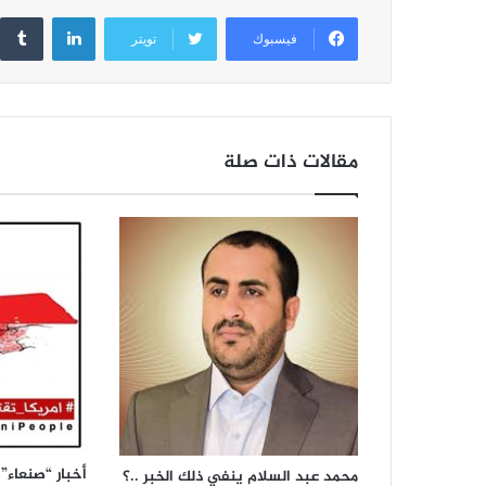
l
l
s
er
e
لينكدإن
فيسبوك
تويتر
A
b
p
o
p
o
k
مقالات ذات صلة
أخبار “صنعاء”
محمد عبد السلام ينفي ذلك الخبر ..؟