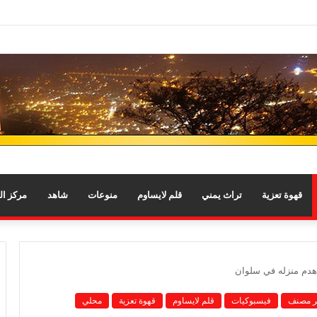
قهوة تعزية
تراث يمني
قلم لايساوم
منوعات
شاهد
مركز ا
 هدم منزله في سلوان
ر مصنف
فيسبوكيات
قلم لايساوم
قهوة تعزية
محلي