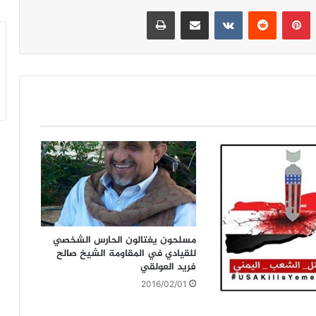
بينتيريست
مشاركة عبر البريد
طباعة
مسلحون يغتالون الحارس الشخصي
للقيادي في المقاومة الشيخ صالح
فريد العولقي
2016/02/01