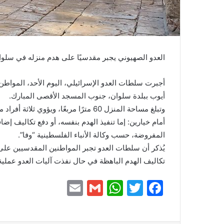
العدو الصهيوني يجبر مقدسيًا على هدم منزله في سلوا
أجبرت سلطات العدو الإسرائيلي، اليوم الأحد، المواط
أيوب ببلدة سلوان، جنوب المسجد الأقصى المبارك.
وتبلغ مساحة المنزل 60 مترًا مربعًا، وي
أمام خيارين: إما تنفيذ الهدم بنفسه، أو دفع تكاليف إض
المفروضة، حسب وكالة الأنباء الفلسطينية “وفا”.
يُذكر أن سلطات العدو تجبر المواطنين المقدسيين على 
تكاليف الهدم الباهظة في حال نفذت آليات العدو عملية 
E
G
W
T
F
m
m
h
w
a
ai
ai
at
itt
c