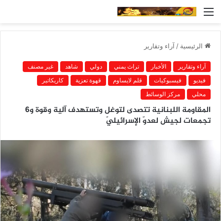
القائمة
الرئيسية
/
آراء وتقارير
آراء وتقارير
الأخبار
تراث يمني
دولي
شاهد
غير مصنف
فيديو
فيسبوكيات
قلم لايساوم
قهوة تعزية
كاريكاتير
محلي
مركز الوسائط
المقاومة اللبنانية تتصدى لتوغل وتستهدف آلية وقوة و6
تجمعات لجيش لعدوّ الإسرائيليّ