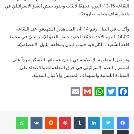
السّاعة 13:15، اليوم،‏ تجمّعًا لآليّات وجنود جيش العدوّ الإسرائيليّ في
بلدة رشاف بصلية صاروخيّة.
وأكدت في البيان رقم 14، أن المجاهدين استهدفوا عند السّاعة
14:00، اليوم الأحد،‏ تجمّعًا لجنود جيش العدوّ الإسرائيليّ في محيط
قلعة الشّقيف التّاريخية جنوب لبنان بمحلّقة أبابيل الانقضاضيّة.
وتواصل المقاومة الإسلامية في لبنان عملياتها العسكرية رداً على
استمرار العدو الإسرائيلي في خرق التفاهمات والاعتداء على
السيادة اللبنانية واستهداف المدنيين والأعيان المدنية.
E
G
W
T
F
m
m
h
w
a
ai
ai
at
itt
c
e
er
s
l
لينكدإن
l
بينتيريست
واتساب
A
b
مشاركة عبر البريد
طباعة