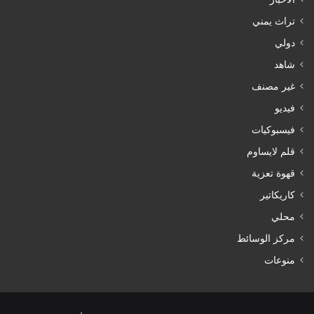
تراث يمني
دولي
شاهد
غير مصنف
فيديو
فيسبوكيات
قلم لايساوم
قهوة تعزية
كاريكاتير
محلي
مركز الوسائط
منوعات