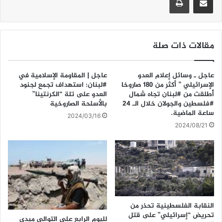
p
o
p
o
k
مقالات ذات صلة
عاجل ـ وسائل إعلام العدو
عاجل | المقاومة الإسلامية في
الإسرائيلي ” أكثر من 180 صاروخا
#لبنان: استهداف تجمع ‏لجنود
أُطلقت من #لبنان تجاه شمال
العدو على تلة “الكرنتينا”
#فلسطين والجولان خلال الـ 24
بالأسلحة الصاروخية
ساعة الماضية.
2024/03/16
2024/08/21
النقابة الفلسطينية تحذر من
تحريض “إسرائيلي” على قتل
لليوم الرابع علي التوالي ميدي