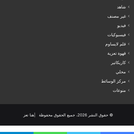
شاهد
غير مصنف
فيديو
فيسبوكيات
قلم لايساوم
قهوة تعزية
كاريكاتير
محلي
مركز الوسائط
منوعات
© حقوق النشر 2026، جميع الحقوق محفوظة |هنا تعز