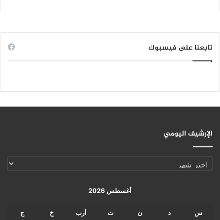
تابعنا على فيسبوك
الإرشيف اليومي
الإرشيف
اليومي
أغسطس 2026
س
د
ن
ث
أرب
خ
ج