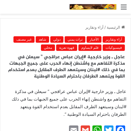
القائمة
الرئيسية
/
آراء وتقارير
آراء وتقارير
الأخبار
تراث يمني
دولي
شاهد
غير مصنف
فيسبوكيات
قلم لايساوم
قهوة تعزية
محلي
عاجل ـ وزير خارجية #إيران عباس عراقجي ” سيعلن في
مذكرة التفاهم مع واشنطن إنهاء الحرب على جميع الجبهات
بما في ذلك #لبنان وسيتعهد الطرف المقابل بعدم استخدام
القوة ويتعهد الطرفان باحترام السيادة الوطنية
عاجل ـ وزير خارجية #إيران عباس عراقجي ” سيعلن في مذكرة
التفاهم مع واشنطن إنهاء الحرب على جميع الجبهات بما في ذلك
#لبنان وسيتعهد الطرف المقابل بعدم استخدام القوة ويتعهد
الطرفان باحترام السيادة الوطنية “.
E
G
W
T
F