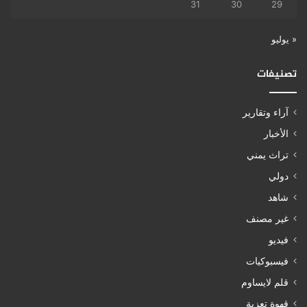
31
30
29
« يوليو
تصنيفات
آراء وتقارير
الأخبار
تراث يمني
دولي
شاهد
غير مصنف
فيديو
فيسبوكيات
قلم لايساوم
قهوة تعزية