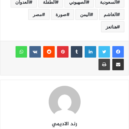
b
السعودية
A
الصهيوني
الطفلة
العدوان
p
o
الغاشم
اليمن
صورة
مصر
p
o
هناتعز
k
لينكدإن
بينتيريست
واتساب
مشاركة عبر البريد
طباعة
رند الاديمي