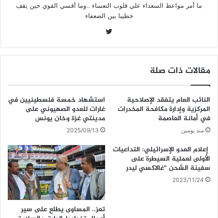
ما أمر مواعظ السعداء علي قلوب التعساء ..وما أقسي القوي حين يقف
خطيبا بين الضعفاء
تويتر
مقالات ذات صلة
النائب العام يتفقد الإصلاحية
استشهاد خمسة فلسطينيين في
المركزية وإدارة مكافحة المخدرات
غارات للعدو الصهيوني على
في أمانة العاصمة
مدينتي غزة وخان يونس
منذ يومين
2025/09/13
إعلام العدو الإسرائيلي: التداعيات
الأولى لعملية السيطرة على
سفينة الشحن “غالاكسي ليدر
2023/11/24
تعز.. المساوى يطلع على سير