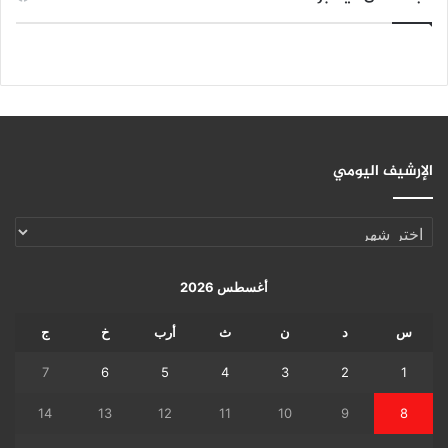
الإرشيف اليومي
الإرشيف
اليومي
أغسطس 2026
س
د
ن
ث
أرب
خ
ج
7
6
5
4
3
2
1
14
13
12
11
10
9
8