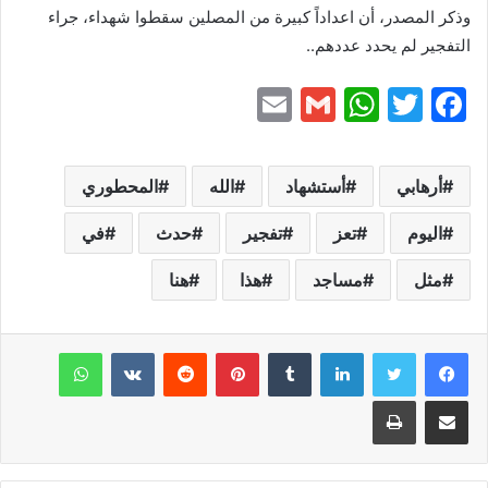
وذكر المصدر، أن اعداداً كبيرة من المصلين سقطوا شهداء، جراء
التفجير لم يحدد عددهم..
E
G
W
T
F
m
m
h
w
a
ai
ai
at
itt
c
أرهابي
أستشهاد
الله
المحطوري
l
l
s
er
e
b
اليوم
تعز
A
تفجير
حدث
في
p
o
مثل
مساجد
هذا
هنا
p
o
k
لينكدإن
بينتيريست
واتساب
مشاركة عبر البريد
طباعة