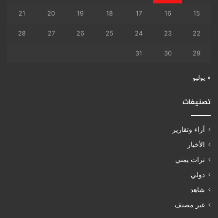
21
20
19
18
17
16
15
28
27
26
25
24
23
22
31
30
29
« يوليو
تصنيفات
آراء وتقارير
الأخبار
تراث يمني
دولي
شاهد
غير مصنف