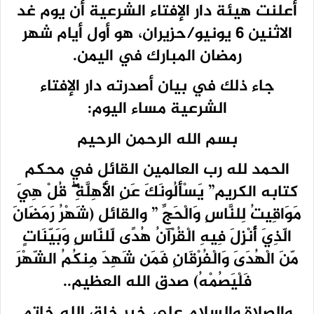
أعلنت هيئة دار الإفتاء الشرعية أن يوم غد
الاثنين 6 يونيو/حزيران، هو أول أيام شهر
رمضان المبارك في اليمن.
جاء ذلك في بيان أصدرته دار الإفتاء
الشرعية مساء اليوم:
بسم الله الرحمن الرحيم
الحمد لله رب العالمين القائل في محكم
كتابه الكريم” يَسْأَلُونَكَ عَنِ الْأَهِلَّةِ ۖ قُلْ هِيَ
مَوَاقِيتُ لِلنَّاسِ وَالْحَجِّ ” والقائل (شَهْرُ رَمَضَانَ
الّذِيَ أُنْزِلَ فِيهِ الْقُرْآنُ هُدًى لّلنّاسِ وَبَيّنَاتٍ
مّنَ الْهُدَىَ وَالْفُرْقَانِ فَمَن شَهِدَ مِنكُمُ الشّهْرَ
فَلْيَصُمْهُ) صدق الله العظيم..
والصلاة والسلام على خير خلق الله خاتم