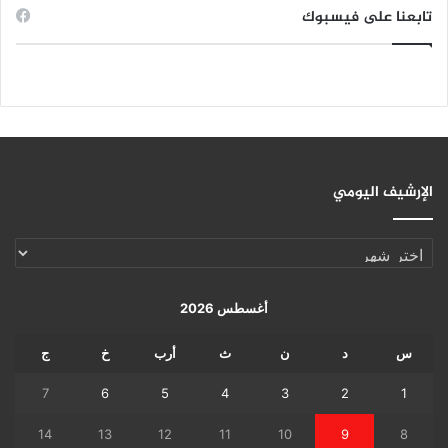
تابعنا على فيسبوك
الإرشيف اليومي
الإرشيف
اليومي
أغسطس 2026
س
د
ن
ث
أرب
خ
ج
7
6
5
4
3
2
1
14
13
12
11
10
9
8