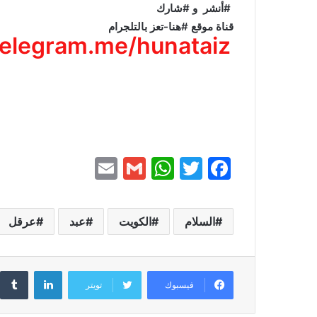
#أنشر و #شارك
قناة موقع #هنا-تعز بالتلجرام
ⓣelegram.me/hunataiz
E
G
W
T
F
m
m
h
w
a
ai
ai
at
itt
c
السلام
الكويت
عبد
عرقل
l
l
s
er
e
A
b
لينكدإن
p
o
فيسبوك
تويتر
p
o