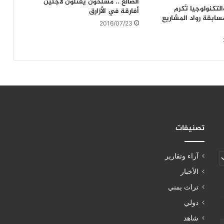
الضالع .. مسلحون يقتلون لاجئين
لتكنولوجيا تُكرم
أفارقة في الأزارق
سابقة رواد المشاريع
2016/07/23
تصنيفات
آراء وتقارير
الأخبار
تراث يمني
دولي
شاهد