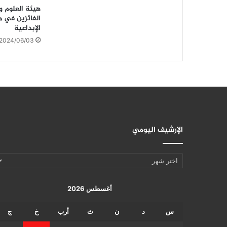
هيئة العلوم وا
الفائزين في م
الإبداعية
2024/06/03
الإرشيف اليومي
الإرشيف
اليومي
أغسطس 2026
س
د
ن
ث
أرب
خ
ج