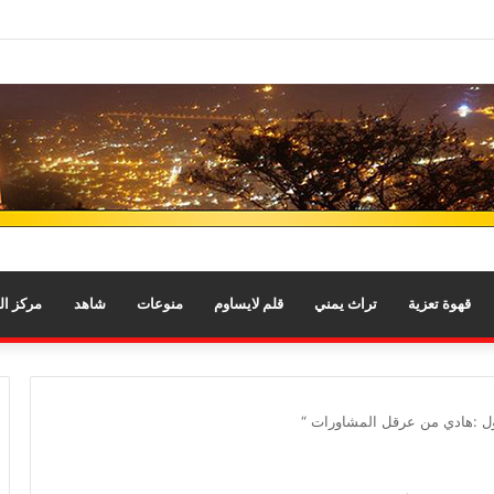
قهوة تعزية
تراث يمني
قلم لايساوم
منوعات
شاهد
مركز ا
ل :هادي من عرقل المشاورات “