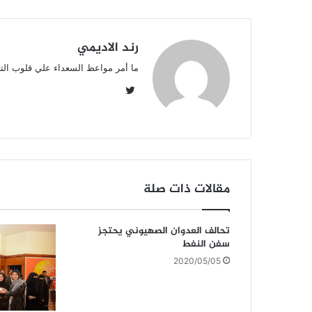
k
رند الاديمي
ما أمر مواعظ السعداء علي قلوب الت
تويتر
مقالات ذات صلة
تحالف العدوان الصهيوني يحتجز
سفن النفط
2020/05/05