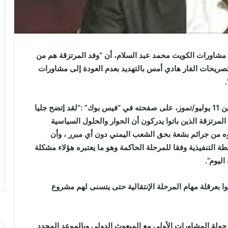
مشاورات الكويت محمد عبد السلام، أن “وفد المرتزقة هم من
صريحات الفار هادي أمس بالتهديد بعدم العودة إلى مشاورات
وأضاف عبد السلام في تصريحات له نشرت ،اليوم الاثنين 11 يوليو/تموز، على صفحته في “فيس بوك” :”لقد إتضح جليا
لمرتزقة الذين باتوا يدركون أن الحوار والحلول السياسية
ه من جرائم بشعة بحق الشعب اليمني دون أي مبرر ، وأن
 التنفيذية وفقا للمرحلة الحاكمة وهو ما يعتبره هؤلاء مشكلة
ليوم”.
ا بعرقلة مهام المرحلة الإنتقالية حتى يتسنى لهم مشروع
ي جولة المشاورات الأولى مع المبعوث الدولي وبالموعد المحدد