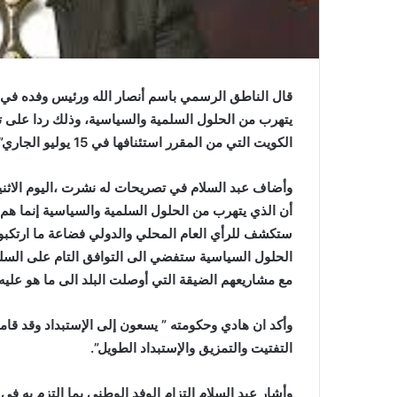
قال الناطق الرسمي باسم أنصار الله ورئيس وفده في 
يتهرب من الحلول السلمية والسياسية، وذلك ردا على ت
الكويت التي من المقرر استئنافها في 15 يوليو الجاري”.
أن الذي يتهرب من الحلول السلمية والسياسية إنما هم ا
ستكشف للرأي العام المحلي والدولي فضاعة ما ارتكبو
الحلول السياسية ستفضي الى التوافق التام على السلطة
مع مشاريعهم الضيقة التي أوصلت البلد الى ما هو عليه ا
وأكد ان هادي وحكومته ” يسعون إلى الإستبداد وقد قامو
التفتيت والتمزيق والإستبداد الطويل”.
وأشار عبد السلام إلتزام الوفد الوطني بما التزم به ف