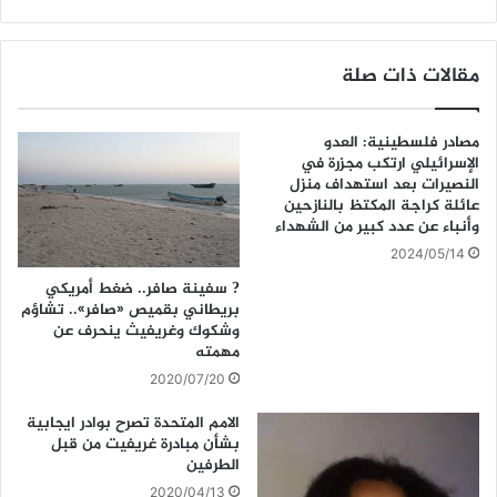
مقالات ذات صلة
مصادر فلسطينية: العدو
الإسرائيلي ارتكب مجزرة في
النصيرات بعد استهداف منزل
عائلة كراجة المكتظ بالنازحين
وأنباء عن عدد كبير من الشهداء
2024/05/14
? سفينة صافر.. ضغط أمريكي
بريطاني بقميص «صافر».. تشاؤم
وشكوك وغريفيث ينحرف عن
مهمته
2020/07/20
الامم المتحدة تصرح بوادر ايجابية
بشأن مبادرة غريفيت من قبل
الطرفين
2020/04/13