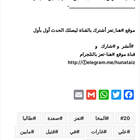
______________________________-
موقع #هنا_تعز أشترك بالقناة ليصلك الحدث أول بأول
#أنشر و #شارك و
قناة موقع #هنا-تعز بالتلجرام
http://ⓣelegram.me/hunataiz
E
G
W
T
F
m
m
h
w
a
ai
ai
at
itt
c
20
المخا
تعز
صعدة
طالبا
l
l
s
er
e
علي
b
A
غارات
في
قتيل
مابين