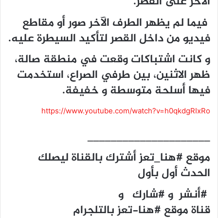
الآخر على القصر.
فيما لم يظهر الطرف الآخر صور أو مقاطع
فيديو من داخل القصر لتأكيد السيطرة عليه.
و كانت اشتباكات وقعت في منطقة صالة،
ظهر الاثنين، بين طرفي الصراع، استخدمت
فيها أسلحة متوسطة و خفيفة.
https://www.youtube.com/watch?v=h0qkdgRIxRo
_____________________
موقع #هنا_تعز أشترك بالقناة ليصلك
الحدث أول بأول
#أنشر و #شارك و
قناة موقع #هنا-تعز بالتلجرام