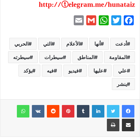
http://ⓣelegram.me/hunataiz
E
G
W
T
F
m
m
h
w
a
ai
ai
at
itt
c
أدعت
أنها
الأعلام
التي
الحربي
l
l
s
er
e
b
المقاومة
A
المناطق
سيطرات
سيطرته
p
o
علي
عليها
فيديو
فيه
يؤكد
p
o
ينشر
k
لينكدإن
بينتيريست
واتساب
مشاركة عبر البريد
طباعة