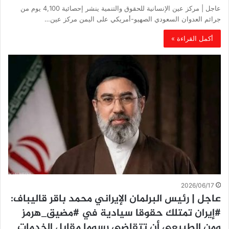
عاجل | مركز عين الإنسانية للحقوق والتنمية ينشر إحصائية 4,100 يوم من
جرائم العدوان السعودي الصهيو-أمريكي على اليمن مركز عين…
أكمل القراءة »
2026/06/17
عاجل | رئيس البرلمان الإيراني محمد باقر قاليباف:
#إيران تمتلك حقوقا سيادية في #مضيق_هرمز
ومن الطبيعي أن تتقاضى رسوما مقابل الخدمات