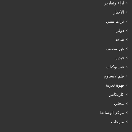
آراء وتقارير
الأخبار
تراث يمني
دولي
شاهد
غير مصنف
فيديو
فيسبوكيات
قلم لايساوم
قهوة تعزية
كاريكاتير
محلي
مركز الوسائط
منوعات