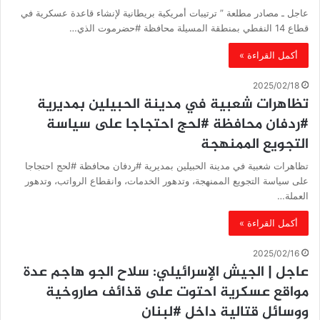
عاجل ـ مصادر مطلعة ” ترتيبات أمريكية بريطانية لإنشاء قاعدة عسكرية في
قطاع 14 النفطي بمنطقة المسيلة محافظة #حضرموت الذي…
أكمل القراءة »
2025/02/18
تظاهرات شعبية في مدينة الحبيلين بمديرية
#ردفان محافظة #لحج احتجاجا على سياسة
التجويع الممنهجة
تظاهرات شعبية في مدينة الحبيلين بمديرية #ردفان محافظة #لحج احتجاجا
على سياسة التجويع الممنهجة، وتدهور الخدمات، وانقطاع الرواتب، وتدهور
العملة…
أكمل القراءة »
2025/02/16
عاجل | الجيش الإسرائيلي: سلاح الجو هاجم عدة
مواقع عسكرية احتوت على قذائف صاروخية
ووسائل قتالية داخل #لبنان