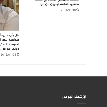
قسري للفلسطينيين من غزة
2025/11/18
هل رأيتم يوما
طواعية نحو ا
لتموضع السكي
دونما حواس..
2016/01/05
الإرشيف اليومي