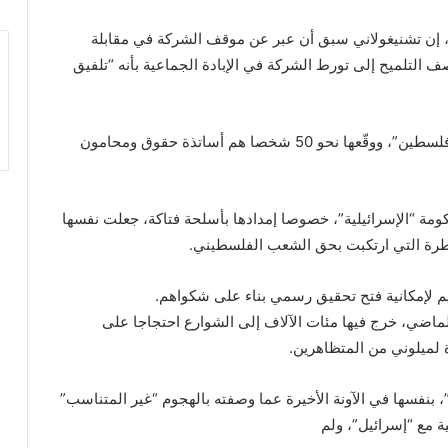
و، إن تشنيغولاني سبق أن عبر عن موقف الشركة في مقابلة
 التلميح إلى تورط الشركة في الإبادة الجماعية بأنه “تلفيق
ورفعت الدعوى مجموعة “محامون وقانونيون من أجل فلسطين”، ووقّعها نحو 50 شخصا هم أساتذة حقوق ومحامون
ومة “الإسرائيلية”، خصوصا إمدادها بأسلحة فتاكة، جعلت نفسها
خطرة التي ارتكبت بحق الشعب الفلسطيني.
ييم لإمكانية فتح تحقيق رسمي بناء على شكواهم.
ماضي، خرج فيها مئات الآلاف إلى الشوارع احتجاجا على
 لميلوني من المتظاهرين.
، بنفسها في الآونة الأخيرة عما وصفته بالهجوم “غير المتناسب”
ة مع “إسرائيل”، ولم