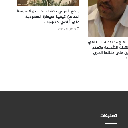
موقع العربي يكشف تفاصيل لايعرفها
احد عن كيفية سيطرة السعودية
على أراضي حضرموت
2017/10/18
ً نعاج ممتعضة تستلقي
لقبلة الشرعية وتهتم
ن على عنقها الطري
؟
تصنيفات