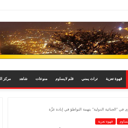
قهوة تعزية
تراث يمني
قلم لايساوم
منوعات
شاهد
مركز ا
 في “الجنائية الدولية” بتهمة التواطؤ في إبادة غزَّة
يساوم
قهوة تعزية