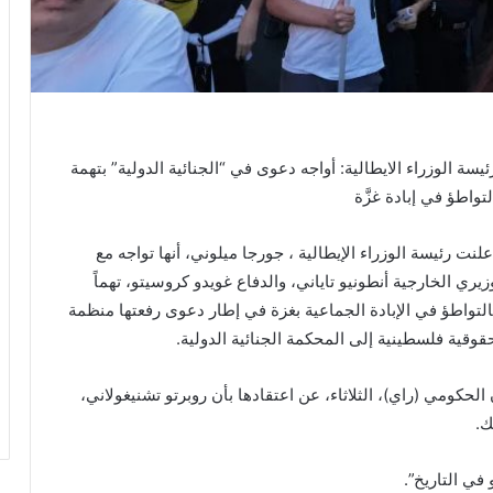
ئيسة الوزراء الايطالية: أواجه دعوى في “الجنائية الدولية” بتهمة
لتواطؤ في إبادة غزَّة
علنت رئيسة الوزراء الإيطالية ، جورجا ميلوني، أنها تواجه مع
زيري الخارجية أنطونيو تاياني، والدفاع غويدو كروسيتو، تهماً
التواطؤ في الإبادة الجماعية بغزة في إطار دعوى رفعتها منظمة
قوقية فلسطينية إلى المحكمة الجنائية الدولية.
الحكومي (راي)، الثلاثاء، عن اعتقادها بأن روبرتو تشنيغولاني،
ك.
في التاريخ”.