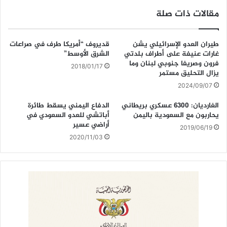
k
مقالات ذات صلة
طيران العدو الإسرائيلي يشن
قديروف “أمريكا طرف في صراعات
غارات عنيفة على أطراف بلدتي
الشرق الأوسط”
فرون وصريفا جنوبي لبنان وما
2018/01/17
يزال التحليق مستمر
2024/09/07
الغارديان: 6300 عسكري بريطاني
الدفاع اليمني يسقط طائرة
يحاربون مع السعودية باليمن
أباتشي للعدو السعودي في
أراضي عسير
2019/06/19
2020/11/03