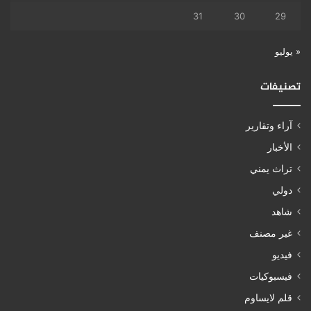
31
30
29
« يوليو
تصنيفات
آراء وتقارير
الأخبار
تراث يمني
دولي
شاهد
غير مصنف
فيديو
فيسبوكيات
قلم لايساوم