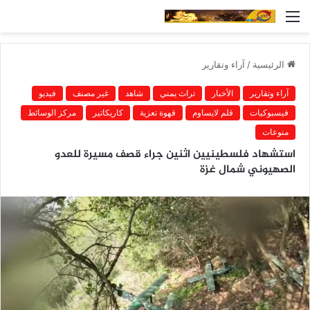
القائمة
الرئيسية
/
آراء وتقارير
آراء وتقارير
الأخبار
تراث يمني
شاهد
غير مصنف
فيديو
فيسبوكيات
قلم لايساوم
قهوة تعزية
كاريكاتير
مركز الوسائط
منوعات
استشهاد فلسطينيين اثنين جراء قصف مسيرة للعدو
الصهيوني شمال غزة