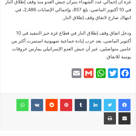
غزة أن إجمالي عدد الشهداء بنيران جيش العدو منذ وقف إطلاق النار
في 10 أكتوبر الماضي، بلغ 857، وإجمالي الإصابات 2,486، في
انتهاك صارخ لاتفاق وقف إطلاق النار.
ودخل اتفاق وقف إطلاق النار في قطاع غزة حيز التنفيذ في 10
أكتوبر الماضي، بعد حرب إبادة جماعية صهيونية استمرت أكثر من
عامين متواصلين، غير أن جيش العدو الإسرائيلي يمارس خروقات
يومية للاتفاق.
E
G
W
T
F
m
m
h
w
a
ai
ai
at
itt
c
e
er
s
l
لينكدإن
l
بينتيريست
واتساب
A
b
مشاركة عبر البريد
طباعة
p
o
p
o