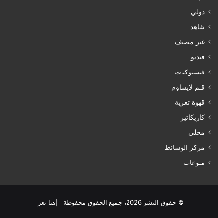
دولي
شاهد
غير مصنف
فيديو
فيسبوكيات
قلم لايساوم
قهوة تعزية
كاريكاتير
محلي
مركز الوسائط
منوعات
© حقوق النشر 2026، جميع الحقوق محفوظة |هنا تعز