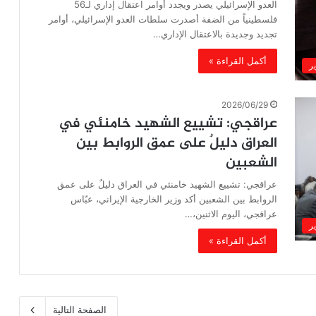
العدو الإسرائيلي يصدر ويجدد أوامر اعتقال إداري لـ56
فلسطينياً من الضفة أصدرت سلطات العدو الإسرائيلي، أوامر
تجديد وجديدة بالاعتقال الإداري…
أكمل القراءة »
ير
2026/06/29
عراقجي: تشييع الشهيد خامنئي في
العراق دليلٌ على عمق الروابط بين
الشعبين
عراقجي: تشييع الشهيد خامنئي في العراق دليلٌ على عمق
الروابط بين الشعبين أكد وزير الخارجية الإيراني، عبّاس
عراقجي، اليوم الاثنين،…
ير
أكمل القراءة »
الصفحة التالية