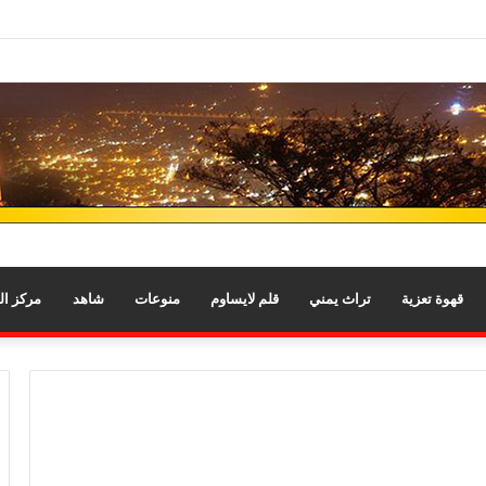
قهوة تعزية
تراث يمني
قلم لايساوم
منوعات
شاهد
مركز ا