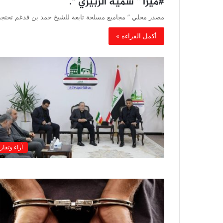
#ميرا ” سمية الزبيري “.
مصدر محلي ” مجاميع مسلحة تابعة للشيخ حمد بن فدغم تحتجز
أكمل القراءة »
آراء وتقار