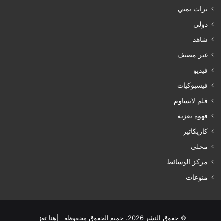
تراث يمني
دولي
شاهد
غير مصنف
فيديو
فيسبوكيات
قلم لايساوم
قهوة تعزية
كاريكاتير
محلي
مركز الوسائط
منوعات
© حقوق النشر 2026، جميع الحقوق محفوظة |هنا تعز