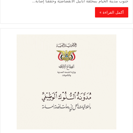
جنوب مدينة الخيام بمحلّقة أبابيل الانقضاضيّة وحقّقنا إصابة…
أكمل القراءة »